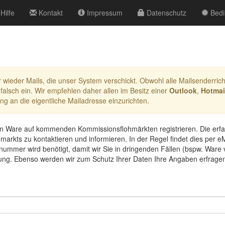
Hilfe
Kontakt
Impressum
Datenschutz
Bedi
 wieder Mails, die unser System verschickt. Obwohl alle Mailsenderricht
 falsch ein. Wir empfehlen daher allen im Besitz einer
Outlook
,
Hotmai
ng an die eigentliche Mailadresse einzurichten.
von Ware auf kommenden Kommissionsflohmärkten registrieren. Die erfa
arkts zu kontaktieren und informieren. In der Regel findet dies per e
nnummer wird benötigt, damit wir Sie in dringenden Fällen (bspw. Ware 
g. Ebenso werden wir zum Schutz Ihrer Daten Ihre Angaben erfragen, 