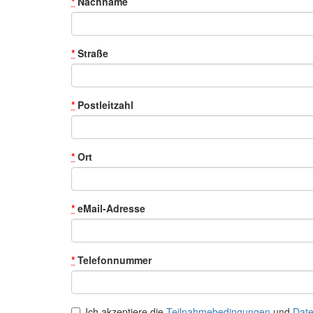
*
Nachname
*
Straße
*
Postleitzahl
*
Ort
*
eMail-Adresse
*
Telefonnummer
Ich akzeptiere die
Teilnahmebedingungen
und
Date