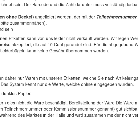
chnet sein. Der Barcode und die Zahl darunter muss vollständig lesbar
ten ohne Deckel)
angeliefert werden, der mit der
Teilnehmernummer gu
e bitte zusammennähen),
nd sein
nen Etiketten kann von uns leider nicht verkauft werden. Wir legen We
preise akzeptiert, die auf 10 Cent gerundet sind. Für die abgegebene
Kleiderbügeln kann keine Gewähr übernommen werden.
en daher nur Waren mit unseren Etiketten, welche Sie nach Artikeleing
. Das System kennt nur die Werte, welche online eingegeben wurden.
 dunkles Papier.
ofern dies nicht die Ware beschädigt. Bereitstellung der Ware Die Ware
uch Teilnehmernummer oder Kommissionsnummer genannt) gut sichtbar 
bt während des Marktes in der Halle und wird zusammen mit der nicht v